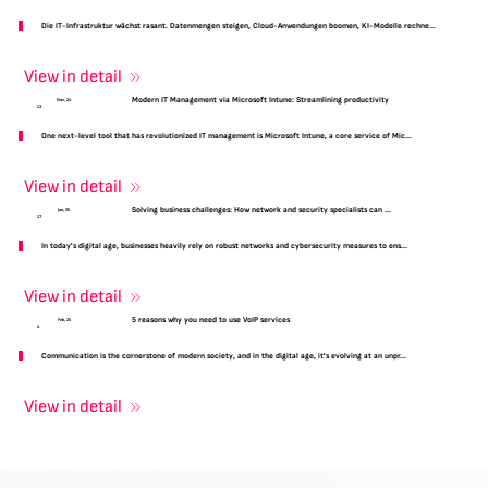
Die IT-Infrastruktur wächst rasant. Datenmengen steigen, Cloud-Anwendungen boomen, KI-Modelle rechne...
View in detail
Modern IT Management via Microsoft Intune: Streamlining productivity
Nov, 24
13
One next-level tool that has revolutionized IT management is Microsoft Intune, a core service of Mic...
View in detail
Solving business challenges: How network and security specialists can ...
Jan, 25
17
In today's digital age, businesses heavily rely on robust networks and cybersecurity measures to ens...
View in detail
5 reasons why you need to use VoIP services
Feb, 25
4
Communication is the cornerstone of modern society, and in the digital age, it's evolving at an unpr...
View in detail