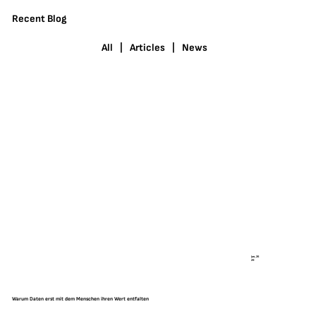
Recent Blog
All
|
Articles
|
News
Jan, 26
29
Warum Daten erst mit dem Menschen ihren Wert entfalten