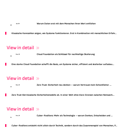
Warum Daten erst mit dem Menschen ihren Wert entfalten
Jan, 26
29
Klassische Kennzahlen zeigen, wie Systeme funktionieren. Erst in Kombination mit menschlichen Erfahr...
View in detail
Cloud Foundation als Schlüssel für nachhaltige Skalierung
Dec, 25
30
Eine starke Cloud Foundation schafft die Basis, um Systeme sicher, effizient und skalierbar aufzubau...
View in detail
Zero Trust: Sicherheit neu denken – warum Vertrauen kein Schutzfaktor ...
Nov, 25
13
Zero Trust löst klassische Sicherheitsmodelle ab. In einer Welt ohne klare Grenzen zwischen Netzwerk...
View in detail
Cyber-Resilienz: Mehr als Technologie – warum Denken, Entscheiden und ...
Oct, 25
31
Cyber-Resilienz entsteht nicht allein durch Technik, sondern durch das Zusammenspiel von Menschen, P...