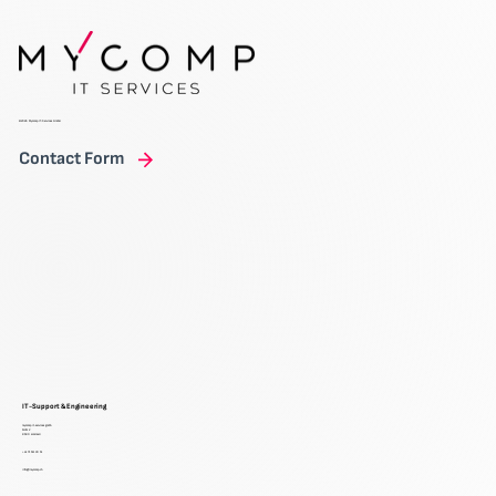
©2026 Mycomp IT-Services GmbH
Contact Form
IT-Support & Engineering
mycomp it-services gmbh
brühl 2
8580 sommeri
+41 71 511 30 51
info@mycomp.ch