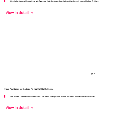
Klassische Kennzahlen zeigen, wie Systeme funktionieren. Erst in Kombination mit menschlichen Erfahr...
View In detail
Dec, 25
30
Cloud Foundation als Schlüssel für nachhaltige Skalierung
Eine starke Cloud Foundation schafft die Basis, um Systeme sicher, effizient und skalierbar aufzubau...
View In detail