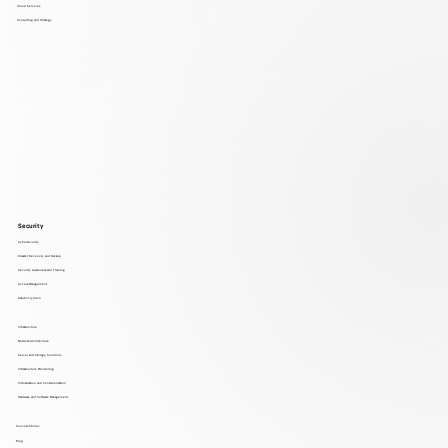
Cloud Services
Consulting and Strategy
Security
Cybersecurity
Disaster Recovery and Backup
Security Awareness and Training
Access Management
Data Encryption
Infrastructure
Network Architecture
Server and Storage Solutions
Infrastructure Monitoring
Virtualization and Containerization
Hardware and Software Management
Success Stories
Blog