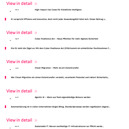
View in detail
High-Impact Use Cases für Künstliche Intelligenz
Sep, 25
22
KI verspricht Effizienz und Innovation, doch nicht jeder Anwendungsfall lohnt sich. Dieser Beitrag z...
View in detail
Cyber Resilience Act – Neue Pflichten für mehr digitale Sicherheit
Aug, 25
11
Die EU zieht die Zügel an: Mit dem Cyber Resilience Act (CRA) kommt ein einheitlicher Rechtsrahmen f...
View in detail
Cloud-Migration – Mehr als ein Datentransfer
Jul, 25
21
Wer Cloud-Migration als reinen Datentransfer versteht, verschenkt Potenzial und riskiert Sicherheits...
View in detail
Agentic AI – Wenn aus Tools eigenständige Akteure werden
Jun, 25
25
Automatisierung ist in vielen Unternehmen längst Alltag. Standardprozesse werden regelbasiert abgewi...
View in detail
Sustainable IT: Warum nachhaltige IT-Infrastrukturen zur Pflicht werde...
May, 25
8