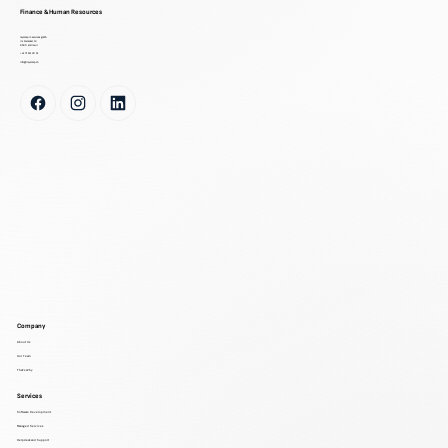
Finance & Human Resources
mycomp it-services gmbh
im bielacker 13
8580 amriswil
+41 71 511 30 51
info@mycomp.ch
Company
About Us
Our Team
That's Why
Services
Software Development
Managed Services
Helpdesk and Support